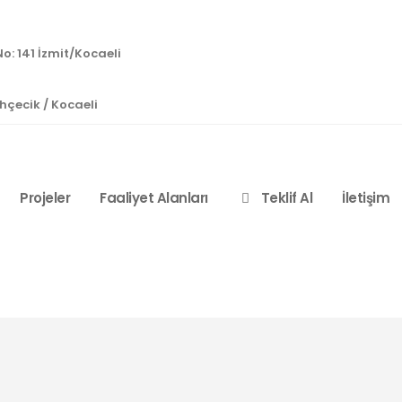
o: 141 İzmit/Kocaeli
çecik / Kocaeli
Projeler
Faaliyet Alanları
Teklif Al
İletişim