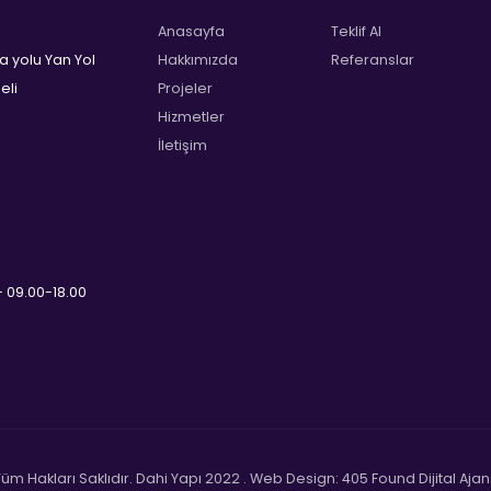
Anasayfa
Teklif Al
a yolu Yan Yol
Hakkımızda
Referanslar
eli
Projeler
Hizmetler
İletişim
 09.00-18.00
Tüm Hakları Saklıdır. Dahi Yapı 2022 . Web Design: 405 Found Dijital Ajan