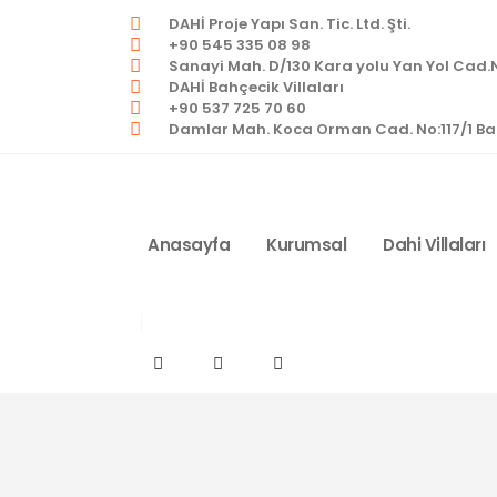
DAHİ Proje Yapı San. Tic. Ltd. Şti.
+90 545 335 08 98
Sanayi Mah. D/130 Kara yolu Yan Yol Cad.N
DAHİ Bahçecik Villaları
+90 537 725 70 60
Damlar Mah. Koca Orman Cad. No:117/1 Bah
Anasayfa
Kurumsal
Dahi Villaları