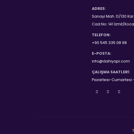
ADRES:
Sanayi Mah. D/130 Kar
Cad.No: 141 İzmit/Koca
TELEFON:
+90 545 335 08 98
E-POSTA:
info@dahiyapi.com
ÇALIŞMA SAATLERI:
Pazartesi-Cumartesi -