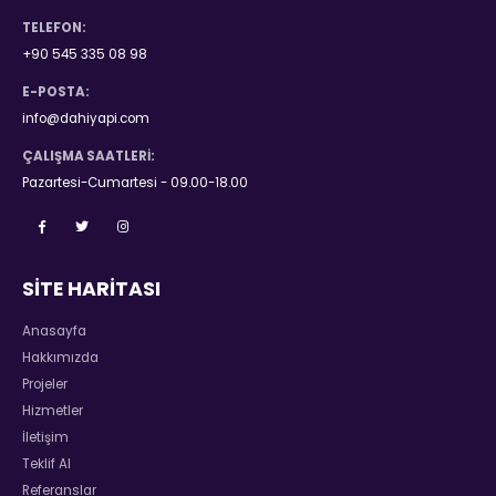
TELEFON:
+90 545 335 08 98
E-POSTA:
info@dahiyapi.com
ÇALIŞMA SAATLERI:
Pazartesi-Cumartesi - 09.00-18.00
SİTE HARİTASI
Anasayfa
Hakkımızda
Projeler
Hizmetler
İletişim
Teklif Al
Referanslar