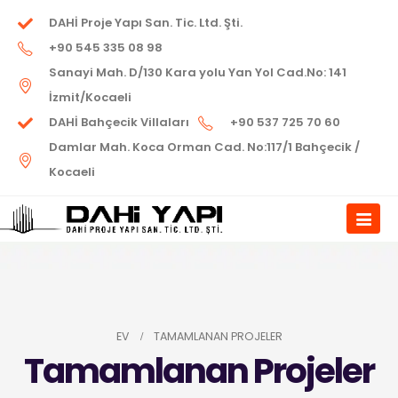
DAHİ Proje Yapı San. Tic. Ltd. Şti.
+90 545 335 08 98
Sanayi Mah. D/130 Kara yolu Yan Yol Cad.No: 141
İzmit/Kocaeli
DAHİ Bahçecik Villaları
+90 537 725 70 60
Damlar Mah. Koca Orman Cad. No:117/1 Bahçecik /
Kocaeli
EV
TAMAMLANAN PROJELER
Tamamlanan Projeler